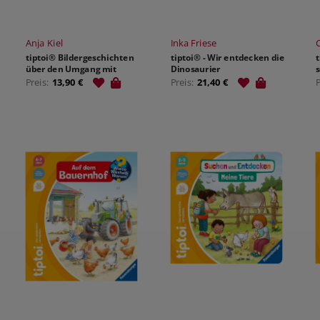
Anja Kiel
Inka Friese
tiptoi® Bildergeschichten
tiptoi® - Wir entdecken die
über den Umgang mit
Dinosaurier
Gefühlen - Iggy Igel und die
Preis:
13,90 €
Preis:
21,40 €
Sache mit der Freundschaft