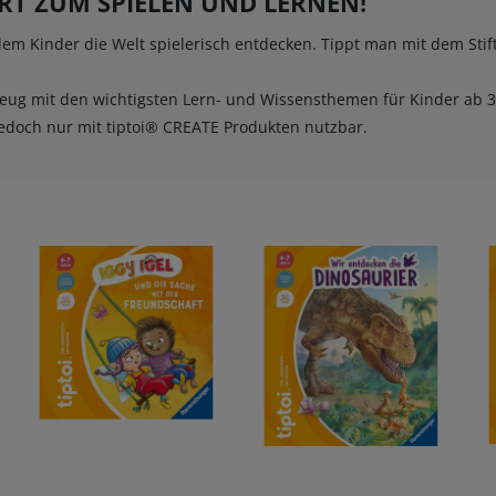
ERT ZUM SPIELEN UND LERNEN!
HOBBY
 dem Kinder die Welt spielerisch entdecken. Tippt man mit dem Stif
REISE & URLAUB
eug mit den wichtigsten Lern- und Wissensthemen für Kinder ab 3 
edoch nur mit tiptoi® CREATE Produkten nutzbar.
POLITIK & WIRTSCHAFT & GESELLSCHAFT
BÜCHER AUS DEM TYROLIA-VERLAG