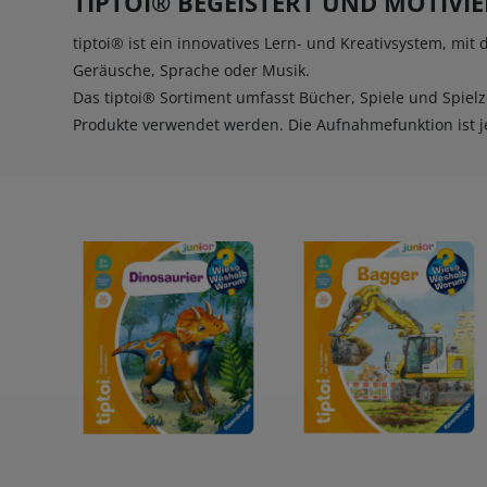
TIPTOI® BEGEISTERT UND MOTIVI
RATGEBER
PHILOSOPHIE & RELIGION
KOSMOS GECKO RUN
tiptoi® ist ein innovatives Lern- und Kreativsystem, mit
BILDBÄNDE
Geräusche, Sprache oder Musik.
Das tiptoi® Sortiment umfasst Bücher, Spiele und Spielz
Produkte verwendet werden. Die Aufnahmefunktion ist j
GESCHICHTE
PHILOSOPHIE & RELIGION
TYROLBUCH