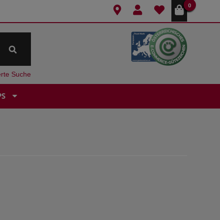
0
erte Suche
PS