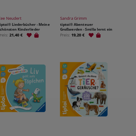
Cee Neudert
Sandra Grimm
tiptoi® Liederbücher - Meine
tiptoi® Abenteuer
schönsten Kinderlieder
Großwerden - Smilla lernt ein
gutes Miteinander
Preis:
21,40 €
Preis:
19,20 €