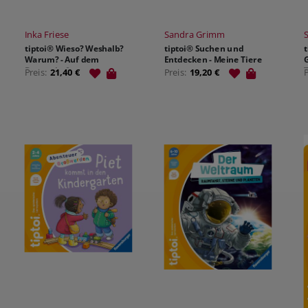
Inka Friese
Sandra Grimm
tiptoi® Wieso? Weshalb?
tiptoi® Suchen und
Warum? - Auf dem
Entdecken - Meine Tiere
G
Bauernhof
Preis:
21,40 €
Preis:
19,20 €