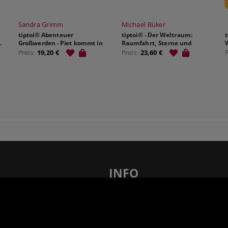
Sandra Grimm
Michael Büker
tiptoi® Abenteuer
tiptoi® - Der Weltraum:
.
Großwerden - Piet kommt in
Raumfahrt, Sterne und
den Kindergarten
Planeten
Preis:
19,20 €
Preis:
23,60 €
INFO
len – 21 x in Ihrer Nähe!
FAQ - Häufig gestellte Fragen
AGB
Barrierefreiheit