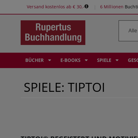
Versand kostenlos ab € 30,-
6 Millionen
Buchti
BÜCHER
E-BOOKS
SPIELE
GES
SPIELE: TIPTOI
ROMANE & ERZÄHLUNGEN
E-READER: POCKETBOOK
SPIELE-EMPFEHLUNGEN
RUPERTUS GUTSCHEIN
BÜROPROFI
PERSÖNLICHE BUCHEMPFEHLUNGEN
KINDERBÜCHER
KRIMI & THRILLER
KOSMOS EXPERIMENTIERKÄSTEN
BABYALBEN
LERNHILFEN
Ö1 BUCH DES MONATS
FANTASY & SCIENCE FICTION
FANTASY 6 SCIENCE FICTION
KOSMOS ERLEBNISSPIELE
ÖSTERREICHISCHER BUCHPREIS