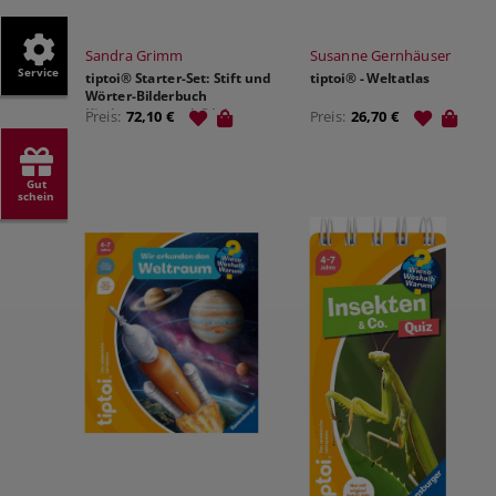
Sandra Grimm
Susanne Gernhäuser
Service
tiptoi® Starter-Set: Stift und
tiptoi® - Weltatlas
Wörter-Bilderbuch
Kindergarten - ab 3 Jahre
Preis:
72,10 €
Preis:
26,70 €
Gut
schein