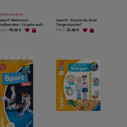
Sandra Grimm
tiptoi® Abenteuer
tiptoi® - Kennst du diese
roßwerden - Liv geht aufs
Tiergeräusche?
Töpfchen
Preis:
19,20 €
Preis:
21,40 €