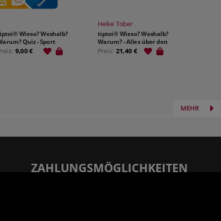
Heike Tober
tiptoi® Wieso? Weshalb?
tiptoi® Wieso? Weshalb?
Warum? Quiz - Sport
Warum? - Alles über den
Körper
Preis:
9,00 €
Preis:
21,40 €
MEHR
ZAHLUNGSMÖGLICHKEITEN
Rechnung
Vorauskasse