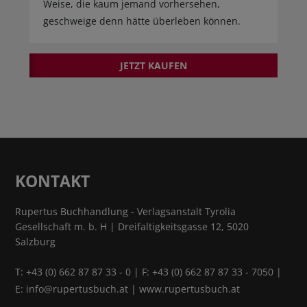
Weise, die kaum jemand vorhersehen,
geschweige denn hätte überleben können.
JETZT KAUFEN
KONTAKT
Rupertus Buchhandlung - Verlagsanstalt Tyrolia
Gesellschaft m. b. H | Dreifaltigkeitsgasse 12, 5020
Salzburg
T:
+43 (0) 662 87 87 33 - 0
| F: +43 (0) 662 87 87 33 - 7050 |
E:
info@rupertusbuch.at
|
www.rupertusbuch.at