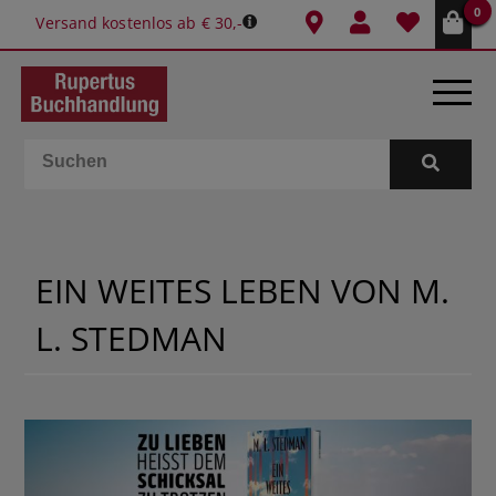
0
Versand kostenlos ab € 30,-
BÜCHER
E-BOOKS
EIN WEITES LEBEN VON M.
SPIELE
L. STEDMAN
GESCHENKIDEEN & MEHR
SCHULE & BÜRO
BUCHTIPPS