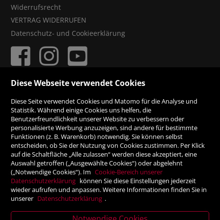
Widerrufsrecht
VERTRAG WIDERRUFEN
Datenschutz- und Cookieerklärung
Diese Webseite verwendet Cookies
ZAHLUNGSMÖGLICHKEITEN
Diese Seite verwendet Cookies und Matomo für die Analyse und
Statistik. Während einige Cookies uns helfen, die
Benutzerfreundlichkeit unserer Website zu verbessern oder
Rechnung
personalisierte Werbung anzuzeigen, sind andere für bestimmte
Funktionen (z. B. Warenkorb) notwendig. Sie können selbst
Vorauskasse
entscheiden, ob Sie der Nutzung von Cookies zustimmen. Per Klick
auf die Schaltfläche „Alle zulassen“ werden diese akzeptiert, eine
Auswahl getroffen („Ausgewählte Cookies“) oder abgelehnt
SICHER ONLINE SHOPPEN!
(„Notwendige Cookies“). Im
Cookie-Bereich unserer
Datenschutzerklärung
können Sie diese Einstellungen jederzeit
wieder aufrufen und anpassen. Weitere Informationen finden Sie in
unserer
Datenschutzerklärung
.
Notwendige Cookies
News