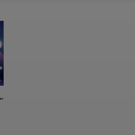
HOBBY
REISE & URLAUB
POLITIK & WIRTSCHAFT & GESELLSCHAFT
BÜCHER AUS DEM TYROLIA-VERLAG
er