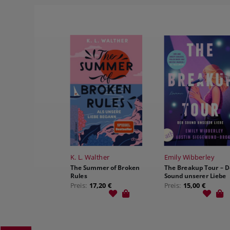
RATGEBER
PHILOSOPHIE & RELIGION
KOSMOS GECKO RUN
BILDBÄNDE
GESCHICHTE
PHILOSOPHIE & RELIGION
TYROLBUCH
K. L. Walther
Emily Wibberley
The Summer of Broken
The Breakup Tour – D
Rules
Sound unserer Liebe
Preis:
17,20 €
Preis:
15,00 €