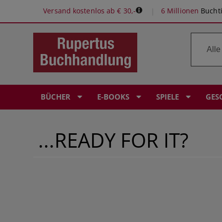
Versand kostenlos ab € 30,-
6 Millionen
Buchti
BÜCHER
E-BOOKS
SPIELE
GES
...READY FOR IT?
ROMANE & ERZÄHLUNGEN
E-READER: POCKETBOOK
SPIELE-EMPFEHLUNGEN
RUPERTUS GUTSCHEIN
BÜROPROFI
PERSÖNLICHE BUCHEMPFEHLUNGEN
KINDERBÜCHER
KRIMI & THRILLER
KOSMOS EXPERIMENTIERKÄSTEN
BABYALBEN
LERNHILFEN
Ö1 BUCH DES MONATS
FANTASY & SCIENCE FICTION
FANTASY 6 SCIENCE FICTION
KOSMOS ERLEBNISSPIELE
ÖSTERREICHISCHER BUCHPREIS