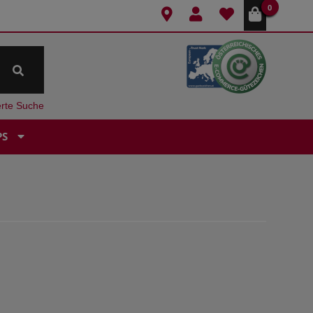
0
erte Suche
PS