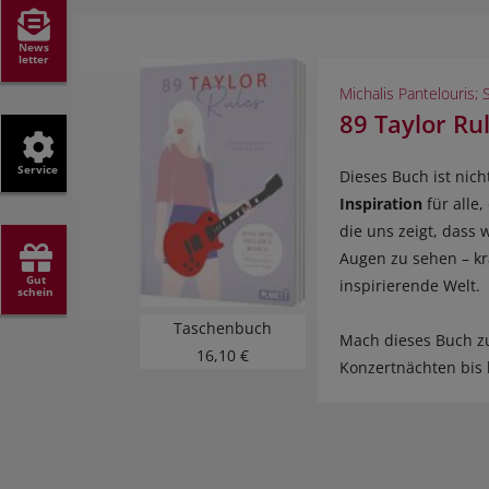
News
letter
Michalis Pantelouris; 
89 Taylor Ru
Service
Dieses Buch ist nic
Inspiration
für alle
die uns zeigt, dass 
Augen zu sehen – kra
Gut
inspirierende Welt.
schein
Taschenbuch
Mach dieses Buch z
16,10 €
Konzertnächten bis 