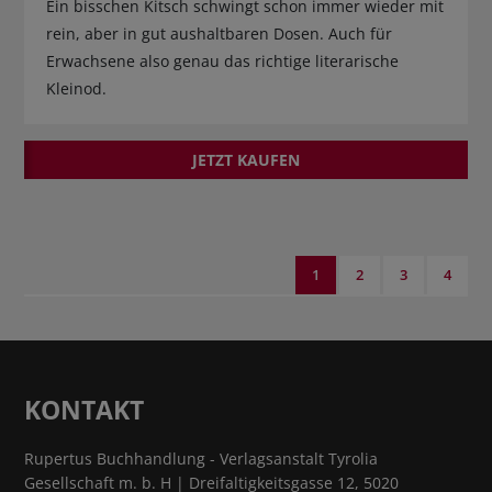
Ein bisschen Kitsch schwingt schon immer wieder mit
rein, aber in gut aushaltbaren Dosen. Auch für
Erwachsene also genau das richtige literarische
Kleinod.
JETZT KAUFEN
1
2
3
4
KONTAKT
Rupertus Buchhandlung - Verlagsanstalt Tyrolia
Gesellschaft m. b. H | Dreifaltigkeitsgasse 12, 5020