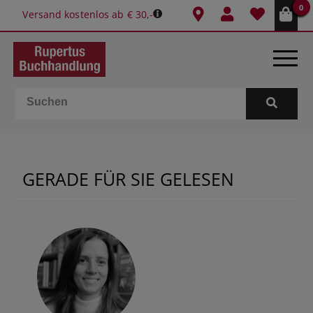
0
Versand kostenlos ab € 30,-
BÜCHER
E-BOOKS
GERADE FÜR SIE GELESEN
SPIELE
GESCHENKIDEEN & MEHR
SCHULE & BÜRO
BUCHTIPPS