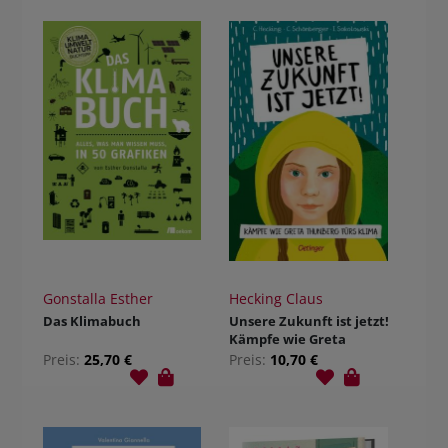
Gonstalla Esther
Hecking Claus
Das Klimabuch
Unsere Zukunft ist jetzt!
Kämpfe wie Greta
Thunberg fürs Klima.
Preis:
25,70 €
Preis:
10,70 €
Gebunden.