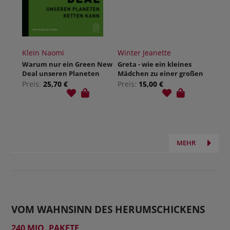
Klein Naomi
Winter Jeanette
Warum nur ein Green New
Greta - wie ein kleines
Deal unseren Planeten
Mädchen zu einer großen
retten kann 04.11.2019.
Heldin wurde
Preis:
25,70 €
Preis:
15,00 €
MEHR
VOM WAHNSINN DES HERUMSCHICKENS
240 MIO. PAKETE