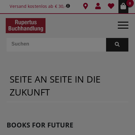
0
Versand kostenlos ab € 30,-
BÜCHER
E-BOOKS
SEITE AN SEITE IN DIE
SPIELE
ZUKUNFT
GESCHENKIDEEN & MEHR
SCHULE & BÜRO
BOOKS FOR FUTURE
BUCHTIPPS