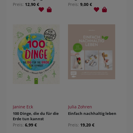
kannst, um das Klima zu
Preis:
12,90 €
Preis:
9,00 €
schützen, nachhaltig zu
leben und die Natur zu
bewahren. Dieses Buch
hilft Bäume zu pflanzen!.
1. Auflage, Ungekürzte
Ausgabe 11.06.2019.
Janine Eck
Julia Zohren
100 Dinge, die du für die
Einfach nachhaltig leben
Erde tun kannst
Preis:
6,99 €
Preis:
19,20 €